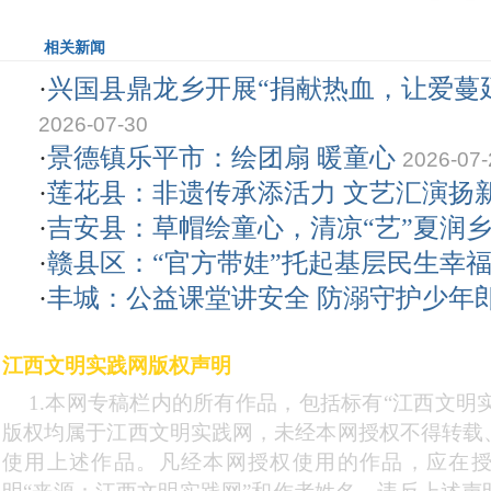
相关新闻
·
兴国县鼎龙乡开展“捐献热血，让爱蔓
2026-07-30
·
景德镇乐平市：绘团扇 暖童心
2026-07-
·
莲花县：非遗传承添活力 文艺汇演扬
·
吉安县：草帽绘童心，清凉“艺”夏润
·
赣县区：“官方带娃”托起基层民生幸
·
丰城：公益课堂讲安全 防溺守护少年
江西文明实践网版权声明
1.本网专稿栏内的所有作品，包括标有“江西文明实
版权均属于江西文明实践网，未经本网授权不得转载
使用上述作品。凡经本网授权使用的作品，应在