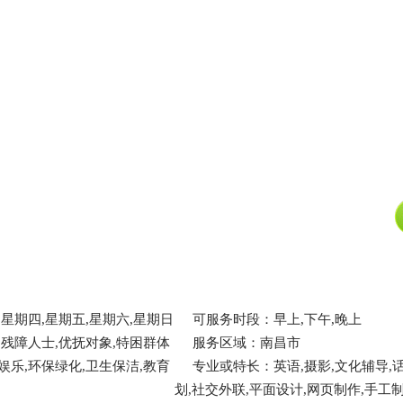
星期四,星期五,星期六,星期日
可服务时段：早上,下午,晚上
,残障人士,优抚对象,特困群体
服务区域：南昌市
娱乐,环保绿化,卫生保洁,教育
专业或特长：英语,摄影,文化辅导,话
划,社交外联,平面设计,网页制作,手工