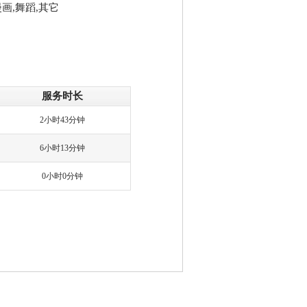
画,舞蹈,其它