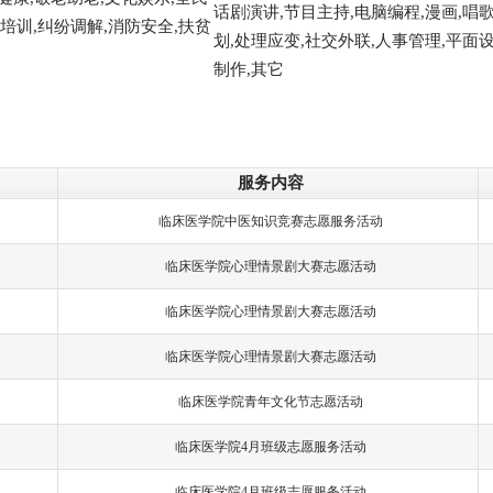
话剧演讲,节目主持,电脑编程,漫画,唱歌
培训,纠纷调解,消防安全,扶贫
划,处理应变,社交外联,人事管理,平面设
制作,其它