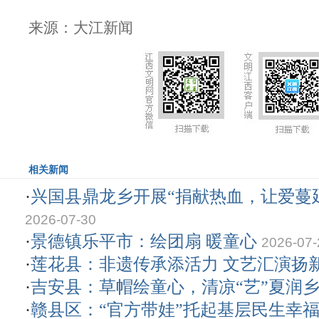
来源：大江新闻
相关新闻
·
兴国县鼎龙乡开展“捐献热血，让爱蔓
2026-07-30
·
景德镇乐平市：绘团扇 暖童心
2026-07-
·
莲花县：非遗传承添活力 文艺汇演扬
·
吉安县：草帽绘童心，清凉“艺”夏润
·
赣县区：“官方带娃”托起基层民生幸