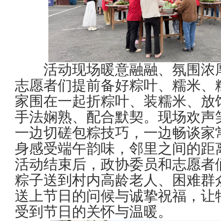
活动现场暖意融融、氛围浓厚
志愿者们提前备好粽叶、糯米、
家围在一起折粽叶、装糯米、放
手法娴熟、配合默契。现场欢声
一边切磋包粽技巧，一边畅谈家
身感受端午韵味，邻里之间的距
活动结束后，政协委员和志愿者
粽子送到村内高龄老人、困难群
送上节日的问候与诚挚祝福，让
受到节日的关怀与温暖。